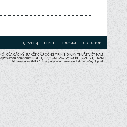
QUẢN TRỊ
LIÊN HỆ
TRỢ GIÚP
GO TO TOP
CẦU NỐI CỦA CÁC KỸ SƯ KẾT CẤU CÔNG TRÌNH, ĐỊA KỸ THUẬT VIỆT NAM.
ttp://ketcau.com/forum NƠI HỘI TỤ CỦA CÁC KỸ SƯ KẾT CÂU VIỆT NAM
All times are GMT+7. This page was generated at cách đây 1 phút.