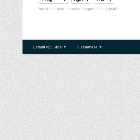
Your date of birth cannot be changed after registration.
Default vB5 Style
Vietnamese