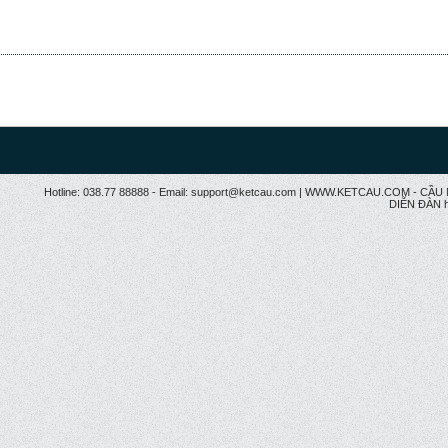
Hotline: 038.77 88888 - Email: support@ketcau.com | WWW.KETCAU.COM - 
DIỄN ĐÀN h