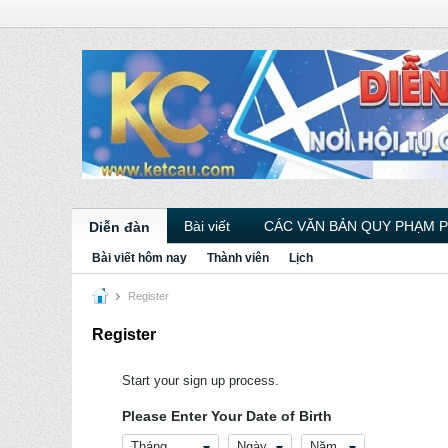
Bài viết
CÁC VĂN BẢN QUY PHẠM 
Diễn đàn
Bài viết hôm nay
Thành viên
Lịch
Register
Register
Start your sign up process.
Please Enter Your Date of Birth
Tháng
Ngày
Năm