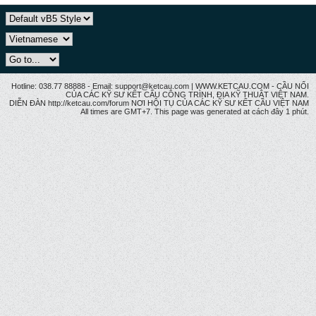
Hotline: 038.77 88888 - Email: support@ketcau.com | WWW.KETCAU.COM - CẦU NỐI
CỦA CÁC KỸ SƯ KẾT CẤU CÔNG TRÌNH, ĐỊA KỸ THUẬT VIỆT NAM.
DIỄN ĐÀN http://ketcau.com/forum NƠI HỘI TỤ CỦA CÁC KỸ SƯ KẾT CÂU VIỆT NAM
All times are GMT+7. This page was generated at cách đây 1 phút.