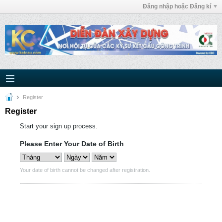
Đăng nhập hoặc Đăng kí
Register
Register
Start your sign up process.
Please Enter Your Date of Birth
Your date of birth cannot be changed after registration.