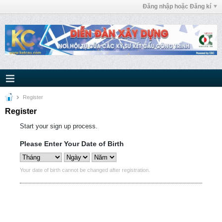
Đăng nhập hoặc Đăng kí
Register
Register
Start your sign up process.
Please Enter Your Date of Birth
Your date of birth cannot be changed after registration.