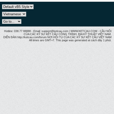
Hotline: 038.77 88888 - Email: support@ketcau.com | WWW.KETCAU.COM - CẦU NỐI
CỦA CÁC KỸ SƯ KẾT CẤU CÔNG TRÌNH, ĐỊA KỸ THUẬT VIỆT NAM.
DIỄN ĐÀN http://ketcau.com/forum NƠI HỘI TỤ CỦA CÁC KỸ SƯ KẾT CÂU VIỆT NAM
All times are GMT+7. This page was generated at cách đây 1 phút.