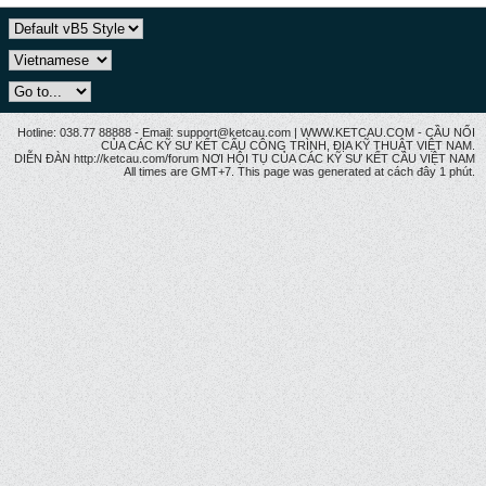
Hotline: 038.77 88888 - Email: support@ketcau.com | WWW.KETCAU.COM - CẦU NỐI
CỦA CÁC KỸ SƯ KẾT CẤU CÔNG TRÌNH, ĐỊA KỸ THUẬT VIỆT NAM.
DIỄN ĐÀN http://ketcau.com/forum NƠI HỘI TỤ CỦA CÁC KỸ SƯ KẾT CÂU VIỆT NAM
All times are GMT+7. This page was generated at cách đây 1 phút.