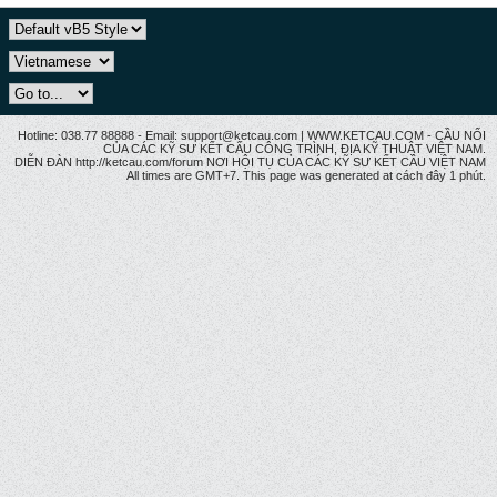
Hotline: 038.77 88888 - Email: support@ketcau.com | WWW.KETCAU.COM - CẦU NỐI
CỦA CÁC KỸ SƯ KẾT CẤU CÔNG TRÌNH, ĐỊA KỸ THUẬT VIỆT NAM.
DIỄN ĐÀN http://ketcau.com/forum NƠI HỘI TỤ CỦA CÁC KỸ SƯ KẾT CÂU VIỆT NAM
All times are GMT+7. This page was generated at cách đây 1 phút.