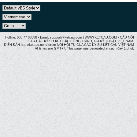
Hotline: 038.77 88888 - Email: support@ketcau.com | WWW.KETCAU.COM - CẦU NỐI
CỦA CÁC KỸ SƯ KẾT CẤU CÔNG TRÌNH, ĐỊA KỸ THUẬT VIỆT NAM.
DIỄN ĐÀN http://ketcau.com/forum NƠI HỘI TỤ CỦA CÁC KỸ SƯ KẾT CÂU VIỆT NAM
All times are GMT+7. This page was generated at cách đây 1 phút.