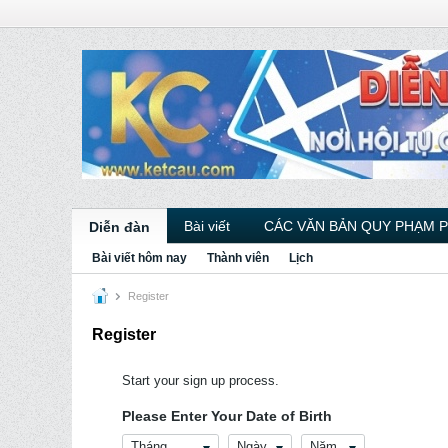
Bài viết
CÁC VĂN BẢN QUY PHẠM 
Diễn đàn
Bài viết hôm nay
Thành viên
Lịch
Register
Register
Start your sign up process.
Please Enter Your Date of Birth
Tháng
Ngày
Năm