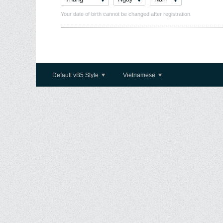
Your date of birth cannot be changed after registration.
Default vB5 Style
Vietnamese