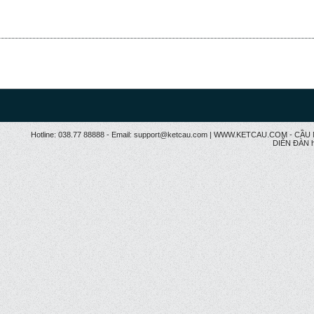
Hotline: 038.77 88888 - Email: support@ketcau.com | WWW.KETCAU.COM - 
DIỄN ĐÀN h