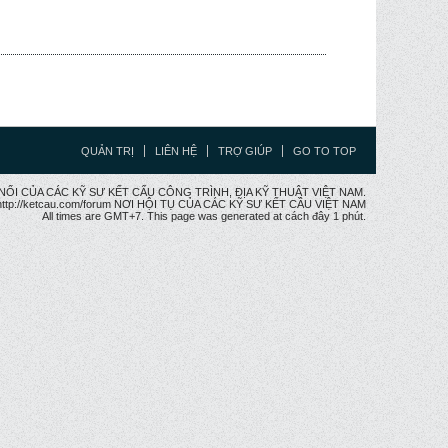
QUẢN TRỊ
LIÊN HỆ
TRỢ GIÚP
GO TO TOP
CẦU NỐI CỦA CÁC KỸ SƯ KẾT CẤU CÔNG TRÌNH, ĐỊA KỸ THUẬT VIỆT NAM.
ttp://ketcau.com/forum NƠI HỘI TỤ CỦA CÁC KỸ SƯ KẾT CÂU VIỆT NAM
All times are GMT+7. This page was generated at cách đây 1 phút.