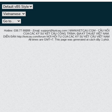
Hotline: 038.77 88888 - Email: support@ketcau.com | WWW.KETCAU.COM - CẦU NỐI
CỦA CÁC KỸ SƯ KẾT CẤU CÔNG TRÌNH, ĐỊA KỸ THUẬT VIỆT NAM.
DIỄN ĐÀN http://ketcau.com/forum NƠI HỘI TỤ CỦA CÁC KỸ SƯ KẾT CÂU VIỆT NAM
All times are GMT+7. This page was generated at cách đây 1 phút.