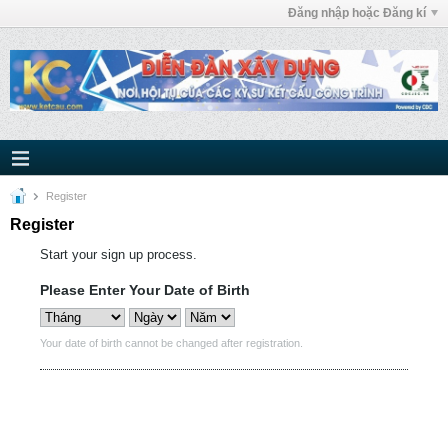
Đăng nhập hoặc Đăng kí
Register
Register
Start your sign up process.
Please Enter Your Date of Birth
Your date of birth cannot be changed after registration.