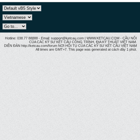
Hotline: 038.77 88888 - Email: support@ketcau.com | WWW.KETCAU.COM - CẦU NỐI
CỦA CÁC KỸ SƯ KẾT CẤU CÔNG TRÌNH, ĐỊA KỸ THUẬT VIỆT NAM.
DIỄN ĐÀN http://ketcau.com/forum NƠI HỘI TỤ CỦA CÁC KỸ SƯ KẾT CÂU VIỆT NAM
All times are GMT+7. This page was generated at cách đây 1 phút.