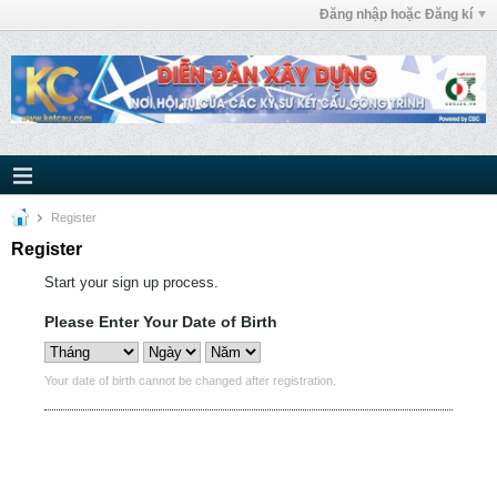
Đăng nhập hoặc Đăng kí
Register
Register
Start your sign up process.
Please Enter Your Date of Birth
Your date of birth cannot be changed after registration.