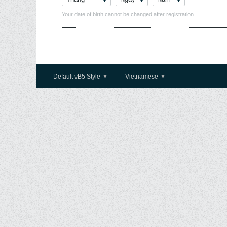
Your date of birth cannot be changed after registration.
Default vB5 Style
Vietnamese