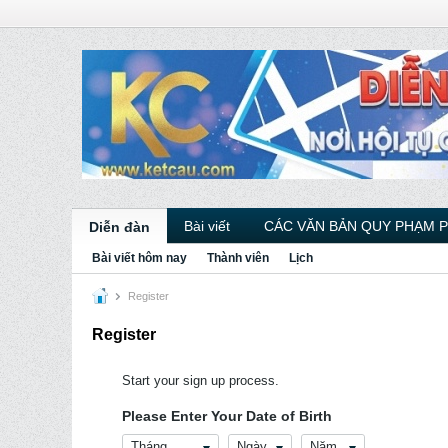
Bài viết
CÁC VĂN BẢN QUY PHẠM 
Diễn đàn
Bài viết hôm nay
Thành viên
Lịch
Register
Register
Start your sign up process.
Please Enter Your Date of Birth
Tháng
Ngày
Năm