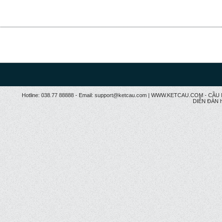
Hotline: 038.77 88888 - Email: support@ketcau.com | WWW.KETCAU.COM - 
DIỄN ĐÀN h