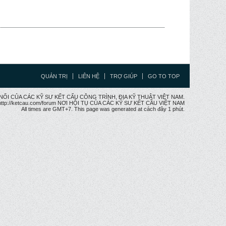
QUẢN TRỊ
LIÊN HỆ
TRỢ GIÚP
GO TO TOP
CẦU NỐI CỦA CÁC KỸ SƯ KẾT CẤU CÔNG TRÌNH, ĐỊA KỸ THUẬT VIỆT NAM.
ttp://ketcau.com/forum NƠI HỘI TỤ CỦA CÁC KỸ SƯ KẾT CÂU VIỆT NAM
All times are GMT+7. This page was generated at cách đây 1 phút.