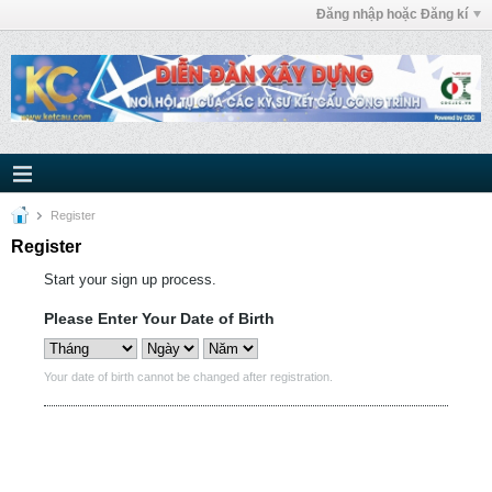
Đăng nhập hoặc Đăng kí
Register
Register
Start your sign up process.
Please Enter Your Date of Birth
Your date of birth cannot be changed after registration.