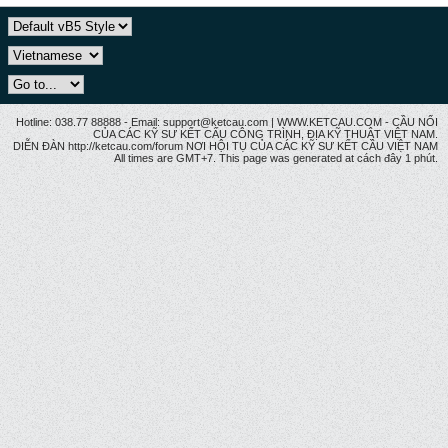
Hotline: 038.77 88888 - Email: support@ketcau.com | WWW.KETCAU.COM - CẦU NỐI
CỦA CÁC KỸ SƯ KẾT CẤU CÔNG TRÌNH, ĐỊA KỸ THUẬT VIỆT NAM.
DIỄN ĐÀN http://ketcau.com/forum NƠI HỘI TỤ CỦA CÁC KỸ SƯ KẾT CÂU VIỆT NAM
All times are GMT+7. This page was generated at cách đây 1 phút.