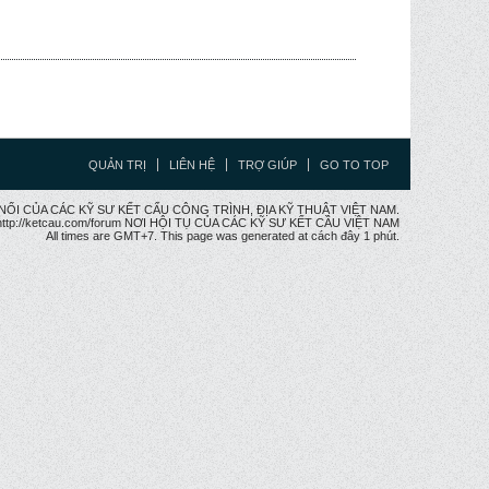
QUẢN TRỊ
LIÊN HỆ
TRỢ GIÚP
GO TO TOP
CẦU NỐI CỦA CÁC KỸ SƯ KẾT CẤU CÔNG TRÌNH, ĐỊA KỸ THUẬT VIỆT NAM.
ttp://ketcau.com/forum NƠI HỘI TỤ CỦA CÁC KỸ SƯ KẾT CÂU VIỆT NAM
All times are GMT+7. This page was generated at cách đây 1 phút.