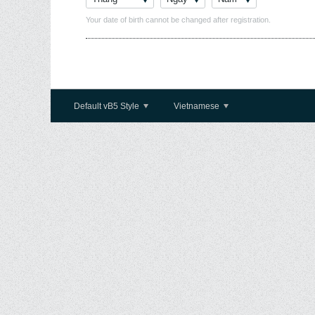
Your date of birth cannot be changed after registration.
Default vB5 Style
Vietnamese