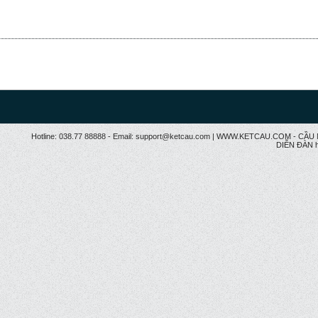
Hotline: 038.77 88888 - Email: support@ketcau.com | WWW.KETCAU.COM - 
DIỄN ĐÀN h