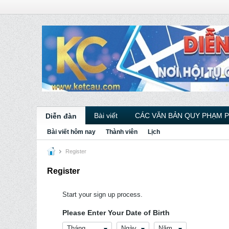
Bài viết
CÁC VĂN BẢN QUY PHẠM 
Diễn đàn
Bài viết hôm nay
Thành viên
Lịch
Register
Register
Start your sign up process.
Please Enter Your Date of Birth
Tháng
Ngày
Năm