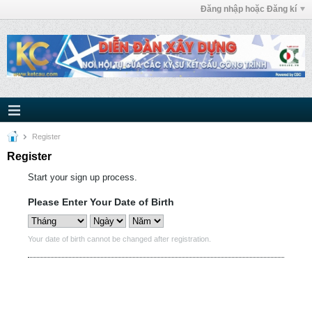
Đăng nhập hoặc Đăng kí
Register
Register
Start your sign up process.
Please Enter Your Date of Birth
Your date of birth cannot be changed after registration.