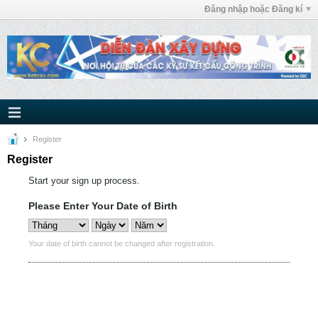
Đăng nhập hoặc Đăng kí
Register
Register
Start your sign up process.
Please Enter Your Date of Birth
Your date of birth cannot be changed after registration.