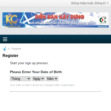
Đăng nhập hoặc Đăng kí
Register
Register
Start your sign up process.
Please Enter Your Date of Birth
Your date of birth cannot be changed after registration.