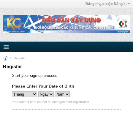
Đăng nhập hoặc Đăng kí
Register
Register
Start your sign up process.
Please Enter Your Date of Birth
Your date of birth cannot be changed after registration.