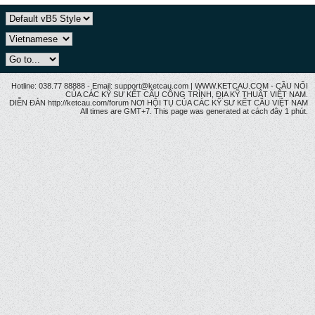
Hotline: 038.77 88888 - Email: support@ketcau.com | WWW.KETCAU.COM - CẦU NỐI
CỦA CÁC KỸ SƯ KẾT CẤU CÔNG TRÌNH, ĐỊA KỸ THUẬT VIỆT NAM.
DIỄN ĐÀN http://ketcau.com/forum NƠI HỘI TỤ CỦA CÁC KỸ SƯ KẾT CÂU VIỆT NAM
All times are GMT+7. This page was generated at cách đây 1 phút.