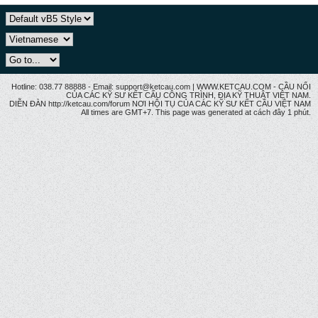
Hotline: 038.77 88888 - Email: support@ketcau.com | WWW.KETCAU.COM - CẦU NỐI
CỦA CÁC KỸ SƯ KẾT CẤU CÔNG TRÌNH, ĐỊA KỸ THUẬT VIỆT NAM.
DIỄN ĐÀN http://ketcau.com/forum NƠI HỘI TỤ CỦA CÁC KỸ SƯ KẾT CÂU VIỆT NAM
All times are GMT+7. This page was generated at cách đây 1 phút.