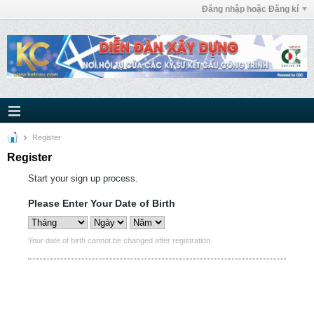
Đăng nhập hoặc Đăng kí
Register
Register
Start your sign up process.
Please Enter Your Date of Birth
Your date of birth cannot be changed after registration.