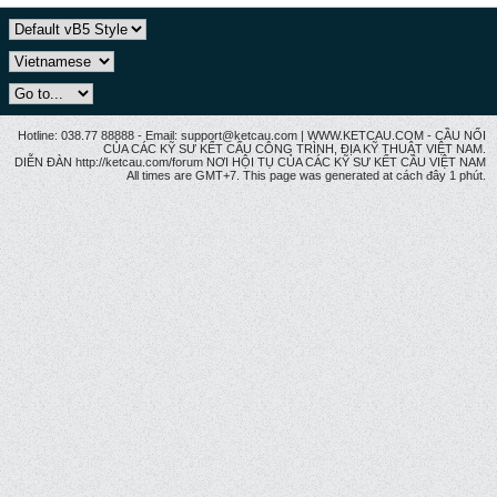
Hotline: 038.77 88888 - Email: support@ketcau.com | WWW.KETCAU.COM - CẦU NỐI
CỦA CÁC KỸ SƯ KẾT CẤU CÔNG TRÌNH, ĐỊA KỸ THUẬT VIỆT NAM.
DIỄN ĐÀN http://ketcau.com/forum NƠI HỘI TỤ CỦA CÁC KỸ SƯ KẾT CÂU VIỆT NAM
All times are GMT+7. This page was generated at cách đây 1 phút.