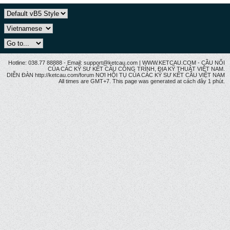
Hotline: 038.77 88888 - Email: support@ketcau.com | WWW.KETCAU.COM - CẦU NỐI
CỦA CÁC KỸ SƯ KẾT CẤU CÔNG TRÌNH, ĐỊA KỸ THUẬT VIỆT NAM.
DIỄN ĐÀN http://ketcau.com/forum NƠI HỘI TỤ CỦA CÁC KỸ SƯ KẾT CÂU VIỆT NAM
All times are GMT+7. This page was generated at cách đây 1 phút.