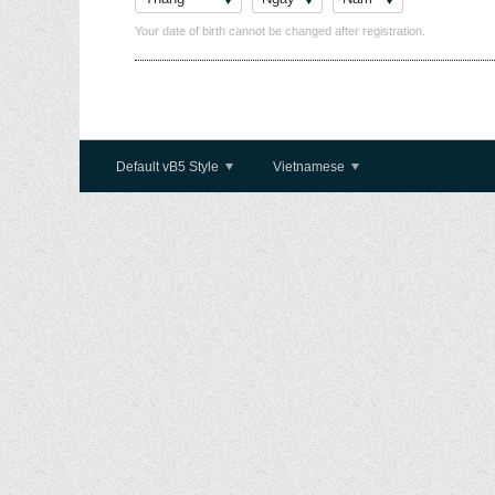
Your date of birth cannot be changed after registration.
Default vB5 Style
Vietnamese