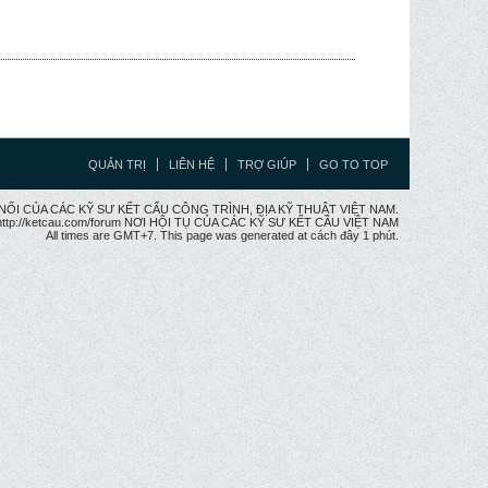
QUẢN TRỊ
LIÊN HỆ
TRỢ GIÚP
GO TO TOP
CẦU NỐI CỦA CÁC KỸ SƯ KẾT CẤU CÔNG TRÌNH, ĐỊA KỸ THUẬT VIỆT NAM.
ttp://ketcau.com/forum NƠI HỘI TỤ CỦA CÁC KỸ SƯ KẾT CÂU VIỆT NAM
All times are GMT+7. This page was generated at cách đây 1 phút.