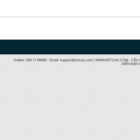
Hotline: 038.77 88888 - Email: support@ketcau.com | WWW.KETCAU.COM - 
DIỄN ĐÀN h