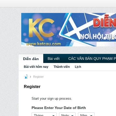
Bài viết
CÁC VĂN BẢN QUY PHẠM 
Diễn đàn
Bài viết hôm nay
Thành viên
Lịch
Register
Register
Start your sign up process.
Please Enter Your Date of Birth
Tháng
Ngày
Năm