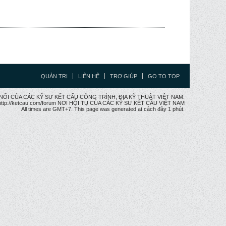
QUẢN TRỊ
LIÊN HỆ
TRỢ GIÚP
GO TO TOP
CẦU NỐI CỦA CÁC KỸ SƯ KẾT CẤU CÔNG TRÌNH, ĐỊA KỸ THUẬT VIỆT NAM.
ttp://ketcau.com/forum NƠI HỘI TỤ CỦA CÁC KỸ SƯ KẾT CÂU VIỆT NAM
All times are GMT+7. This page was generated at cách đây 1 phút.