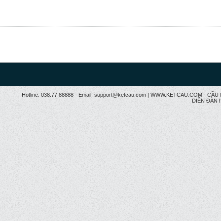
Hotline: 038.77 88888 - Email: support@ketcau.com | WWW.KETCAU.COM - 
DIỄN ĐÀN h