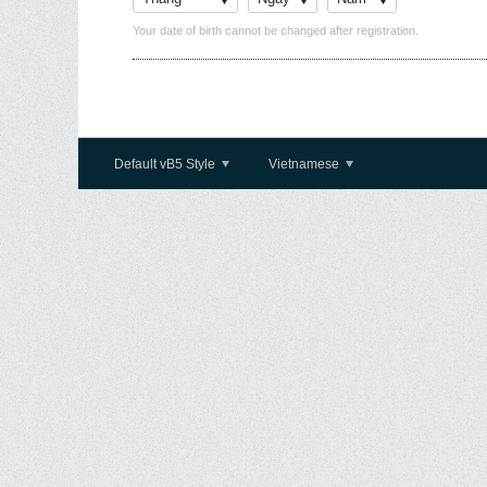
Your date of birth cannot be changed after registration.
Default vB5 Style
Vietnamese