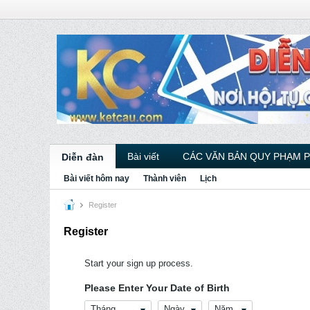
Bài viết
CÁC VĂN BẢN QUY PHẠM 
Diễn đàn
Bài viết hôm nay
Thành viên
Lịch
Register
Register
Start your sign up process.
Please Enter Your Date of Birth
Tháng
Ngày
Năm