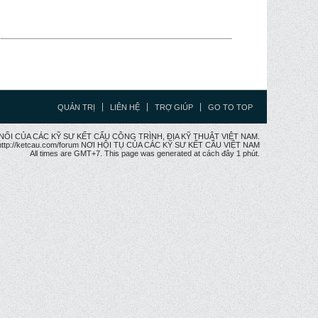
QUẢN TRỊ
LIÊN HỆ
TRỢ GIÚP
GO TO TOP
CẦU NỐI CỦA CÁC KỸ SƯ KẾT CẤU CÔNG TRÌNH, ĐỊA KỸ THUẬT VIỆT NAM.
ttp://ketcau.com/forum NƠI HỘI TỤ CỦA CÁC KỸ SƯ KẾT CÂU VIỆT NAM
All times are GMT+7. This page was generated at cách đây 1 phút.