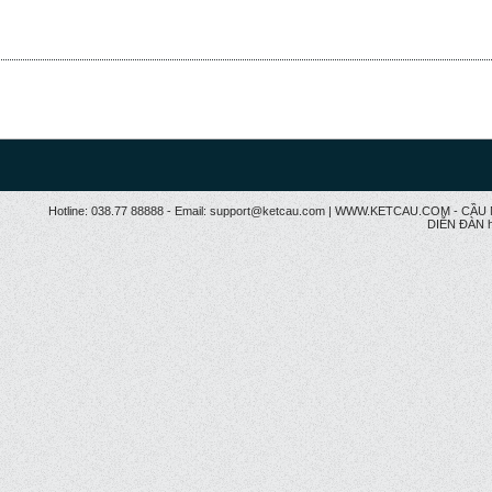
Hotline: 038.77 88888 - Email: support@ketcau.com | WWW.KETCAU.COM - 
DIỄN ĐÀN h