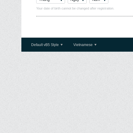
Your date of birth cannot be changed after registration.
Default vB5 Style
Vietnamese