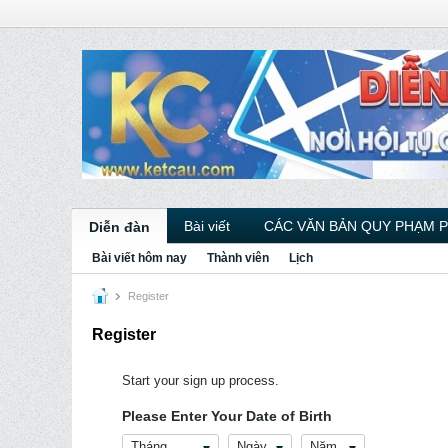
Bài viết
CÁC VĂN BẢN QUY PHẠM 
Diễn đàn
Bài viết hôm nay
Thành viên
Lịch
Register
Register
Start your sign up process.
Please Enter Your Date of Birth
Tháng
Ngày
Năm