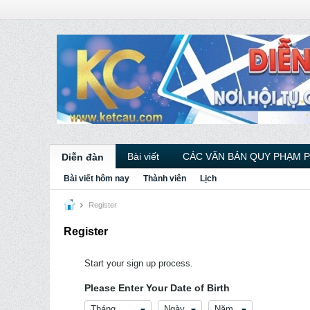
Bài viết
CÁC VĂN BẢN QUY PHẠM 
Diễn đàn
Bài viết hôm nay
Thành viên
Lịch
Register
Register
Start your sign up process.
Please Enter Your Date of Birth
Tháng
Ngày
Năm