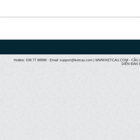
Hotline: 038.77 88888 - Email: support@ketcau.com | WWW.KETCAU.COM - 
DIỄN ĐÀN h