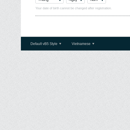
Your date of birth cannot be changed after registration.
Default vB5 Style
Vietnamese