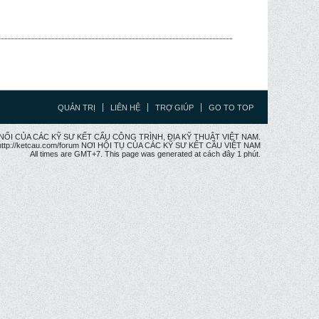
QUẢN TRỊ
LIÊN HỆ
TRỢ GIÚP
GO TO TOP
CẦU NỐI CỦA CÁC KỸ SƯ KẾT CẤU CÔNG TRÌNH, ĐỊA KỸ THUẬT VIỆT NAM.
ttp://ketcau.com/forum NƠI HỘI TỤ CỦA CÁC KỸ SƯ KẾT CÂU VIỆT NAM
All times are GMT+7. This page was generated at cách đây 1 phút.