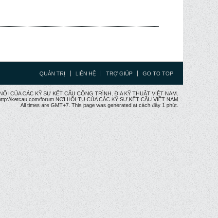
QUẢN TRỊ
LIÊN HỆ
TRỢ GIÚP
GO TO TOP
CẦU NỐI CỦA CÁC KỸ SƯ KẾT CẤU CÔNG TRÌNH, ĐỊA KỸ THUẬT VIỆT NAM.
ttp://ketcau.com/forum NƠI HỘI TỤ CỦA CÁC KỸ SƯ KẾT CÂU VIỆT NAM
All times are GMT+7. This page was generated at cách đây 1 phút.