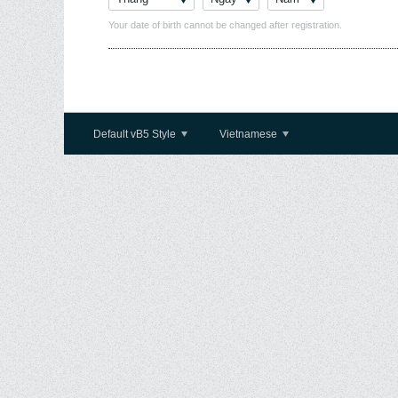
Your date of birth cannot be changed after registration.
Default vB5 Style
Vietnamese