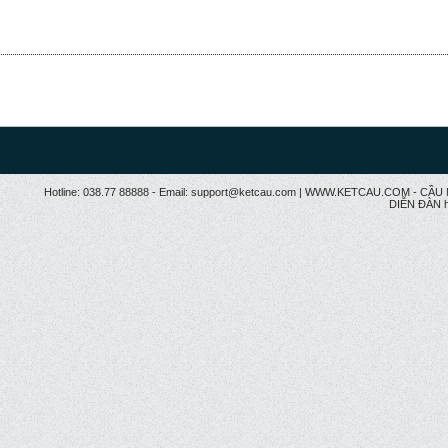
Hotline: 038.77 88888 - Email: support@ketcau.com | WWW.KETCAU.COM - 
DIỄN ĐÀN h