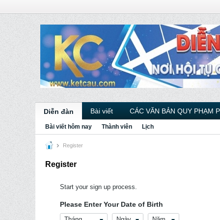
Bài viết
CÁC VĂN BẢN QUY PHẠM 
Diễn đàn
Bài viết hôm nay
Thành viên
Lịch
Register
Register
Start your sign up process.
Please Enter Your Date of Birth
Tháng
Ngày
Năm