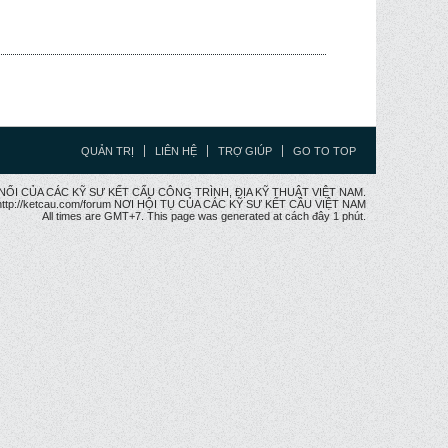
QUẢN TRỊ
LIÊN HỆ
TRỢ GIÚP
GO TO TOP
CẦU NỐI CỦA CÁC KỸ SƯ KẾT CẤU CÔNG TRÌNH, ĐỊA KỸ THUẬT VIỆT NAM.
ttp://ketcau.com/forum NƠI HỘI TỤ CỦA CÁC KỸ SƯ KẾT CÂU VIỆT NAM
All times are GMT+7. This page was generated at cách đây 1 phút.