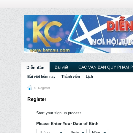
Bài viết
CÁC VĂN BẢN QUY PHẠM 
Diễn đàn
Bài viết hôm nay
Thành viên
Lịch
Register
Register
Start your sign up process.
Please Enter Your Date of Birth
Tháng
Ngày
Năm