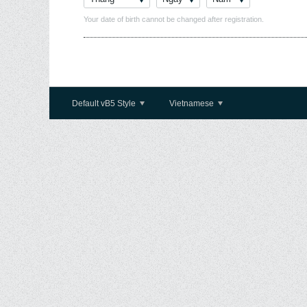
Your date of birth cannot be changed after registration.
Default vB5 Style
Vietnamese