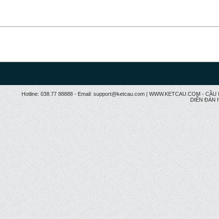
Hotline: 038.77 88888 - Email: support@ketcau.com | WWW.KETCAU.COM - 
DIỄN ĐÀN h