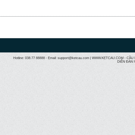
Hotline: 038.77 88888 - Email: support@ketcau.com | WWW.KETCAU.COM - 
DIỄN ĐÀN h