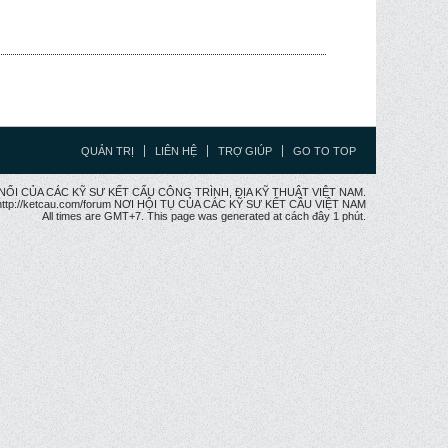
QUẢN TRỊ
LIÊN HỆ
TRỢ GIÚP
GO TO TOP
CẦU NỐI CỦA CÁC KỸ SƯ KẾT CẤU CÔNG TRÌNH, ĐỊA KỸ THUẬT VIỆT NAM.
ttp://ketcau.com/forum NƠI HỘI TỤ CỦA CÁC KỸ SƯ KẾT CÂU VIỆT NAM
All times are GMT+7. This page was generated at cách đây 1 phút.