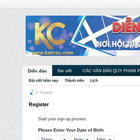
Bài viết
CÁC VĂN BẢN QUY PHẠM 
Diễn đàn
Bài viết hôm nay
Thành viên
Lịch
Register
Register
Start your sign up process.
Please Enter Your Date of Birth
Tháng
Ngày
Năm