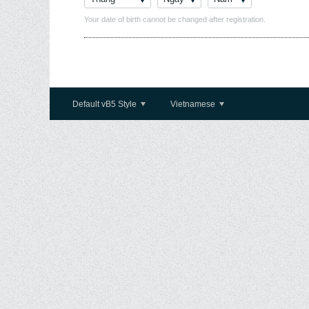
Your date of birth cannot be changed after registration.
Default vB5 Style
Vietnamese