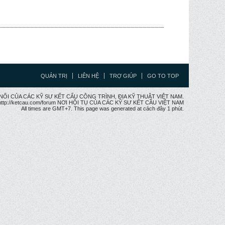
QUẢN TRỊ
LIÊN HỆ
TRỢ GIÚP
GO TO TOP
CẦU NỐI CỦA CÁC KỸ SƯ KẾT CẤU CÔNG TRÌNH, ĐỊA KỸ THUẬT VIỆT NAM.
ttp://ketcau.com/forum NƠI HỘI TỤ CỦA CÁC KỸ SƯ KẾT CÂU VIỆT NAM
All times are GMT+7. This page was generated at cách đây 1 phút.