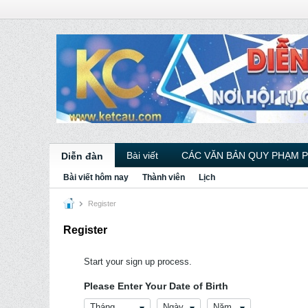
Bài viết
CÁC VĂN BẢN QUY PHẠM 
Diễn đàn
Bài viết hôm nay
Thành viên
Lịch
Register
Register
Start your sign up process.
Please Enter Your Date of Birth
Tháng
Ngày
Năm