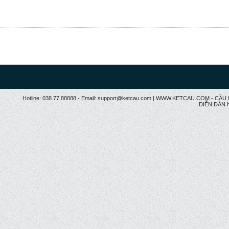
Hotline: 038.77 88888 - Email: support@ketcau.com | WWW.KETCAU.COM - 
DIỄN ĐÀN h