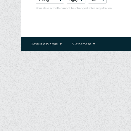
Your date of birth cannot be changed after registration.
Default vB5 Style
Vietnamese