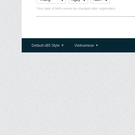
Your date of birth cannot be changed after registration.
Default vB5 Style
Vietnamese