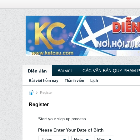
Bài viết
CÁC VĂN BẢN QUY PHẠM 
Diễn đàn
Bài viết hôm nay
Thành viên
Lịch
Register
Register
Start your sign up process.
Please Enter Your Date of Birth
Tháng
Ngày
Năm