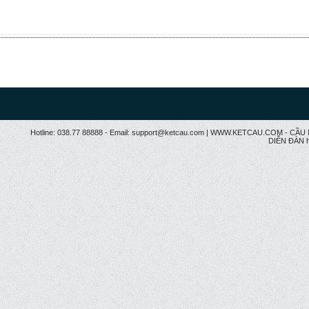
Hotline: 038.77 88888 - Email: support@ketcau.com | WWW.KETCAU.COM - 
DIỄN ĐÀN h