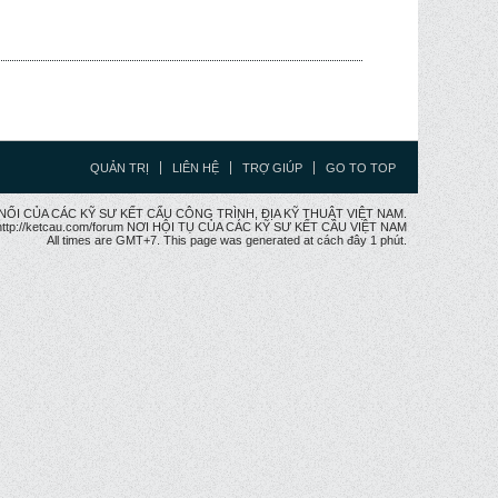
QUẢN TRỊ
LIÊN HỆ
TRỢ GIÚP
GO TO TOP
CẦU NỐI CỦA CÁC KỸ SƯ KẾT CẤU CÔNG TRÌNH, ĐỊA KỸ THUẬT VIỆT NAM.
ttp://ketcau.com/forum NƠI HỘI TỤ CỦA CÁC KỸ SƯ KẾT CÂU VIỆT NAM
All times are GMT+7. This page was generated at cách đây 1 phút.