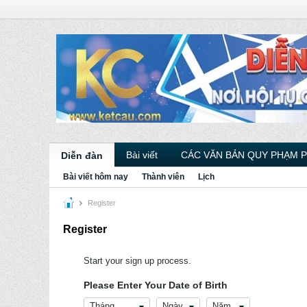
Bài viết
CÁC VĂN BẢN QUY PHẠM 
Diễn đàn
Bài viết hôm nay
Thành viên
Lịch
Register
Register
Start your sign up process.
Please Enter Your Date of Birth
Tháng
Ngày
Năm