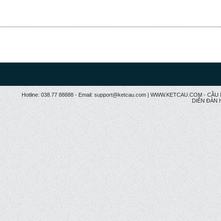
Hotline: 038.77 88888 - Email: support@ketcau.com | WWW.KETCAU.COM - 
DIỄN ĐÀN h