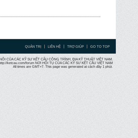
QUẢN TRỊ
LIÊN HỆ
TRỢ GIÚP
GO TO TOP
CẦU NỐI CỦA CÁC KỸ SƯ KẾT CẤU CÔNG TRÌNH, ĐỊA KỸ THUẬT VIỆT NAM.
ttp://ketcau.com/forum NƠI HỘI TỤ CỦA CÁC KỸ SƯ KẾT CÂU VIỆT NAM
All times are GMT+7. This page was generated at cách đây 1 phút.