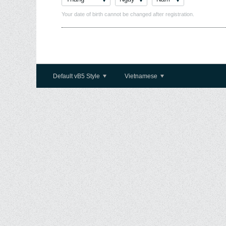
Your date of birth cannot be changed after registration.
Default vB5 Style
Vietnamese