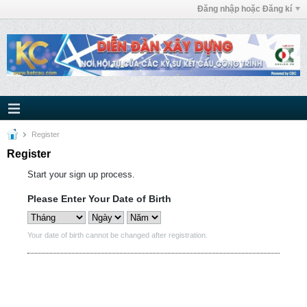
Đăng nhập hoặc Đăng kí
Register
Register
Start your sign up process.
Please Enter Your Date of Birth
Your date of birth cannot be changed after registration.