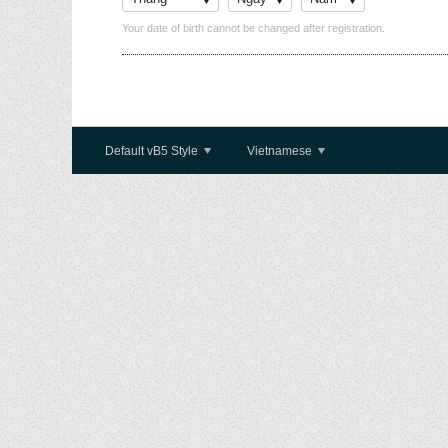
Your date of birth cannot be changed after registration.
Default vB5 Style
Vietnamese