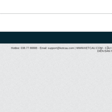
Hotline: 038.77 88888 - Email: support@ketcau.com | WWW.KETCAU.COM - 
DIỄN ĐÀN h