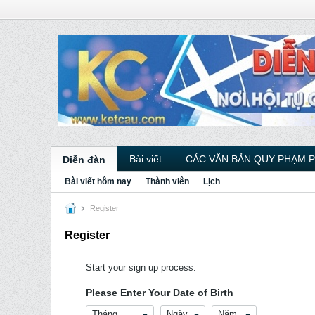
Bài viết
CÁC VĂN BẢN QUY PHẠM 
Diễn đàn
Bài viết hôm nay
Thành viên
Lịch
Register
Register
Start your sign up process.
Please Enter Your Date of Birth
Tháng
Ngày
Năm