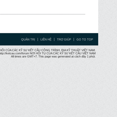
QUẢN TRỊ
LIÊN HỆ
TRỢ GIÚP
GO TO TOP
CẦU NỐI CỦA CÁC KỸ SƯ KẾT CẤU CÔNG TRÌNH, ĐỊA KỸ THUẬT VIỆT NAM.
ttp://ketcau.com/forum NƠI HỘI TỤ CỦA CÁC KỸ SƯ KẾT CÂU VIỆT NAM
All times are GMT+7. This page was generated at cách đây 1 phút.