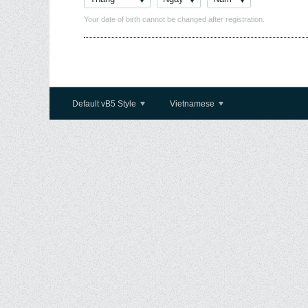
Your date of birth cannot be changed after registration.
Default vB5 Style
Vietnamese