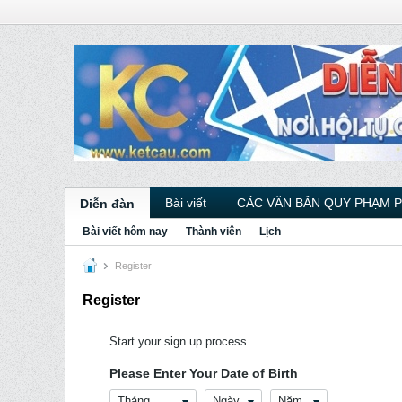
Bài viết
CÁC VĂN BẢN QUY PHẠM 
Diễn đàn
Bài viết hôm nay
Thành viên
Lịch
Register
Register
Start your sign up process.
Please Enter Your Date of Birth
Tháng
Ngày
Năm