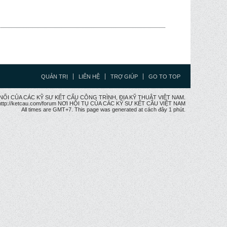
QUẢN TRỊ
LIÊN HỆ
TRỢ GIÚP
GO TO TOP
CẦU NỐI CỦA CÁC KỸ SƯ KẾT CẤU CÔNG TRÌNH, ĐỊA KỸ THUẬT VIỆT NAM.
ttp://ketcau.com/forum NƠI HỘI TỤ CỦA CÁC KỸ SƯ KẾT CÂU VIỆT NAM
All times are GMT+7. This page was generated at cách đây 1 phút.