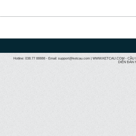
Hotline: 038.77 88888 - Email: support@ketcau.com | WWW.KETCAU.COM - 
DIỄN ĐÀN h