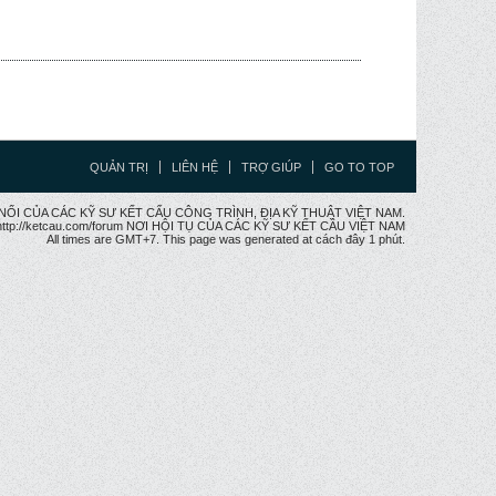
QUẢN TRỊ
LIÊN HỆ
TRỢ GIÚP
GO TO TOP
CẦU NỐI CỦA CÁC KỸ SƯ KẾT CẤU CÔNG TRÌNH, ĐỊA KỸ THUẬT VIỆT NAM.
ttp://ketcau.com/forum NƠI HỘI TỤ CỦA CÁC KỸ SƯ KẾT CÂU VIỆT NAM
All times are GMT+7. This page was generated at cách đây 1 phút.