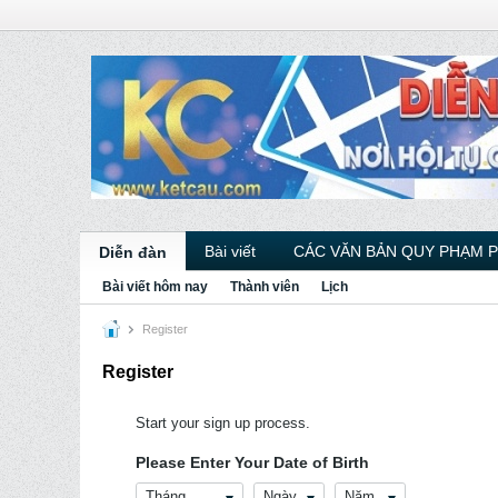
Bài viết
CÁC VĂN BẢN QUY PHẠM 
Diễn đàn
Bài viết hôm nay
Thành viên
Lịch
Register
Register
Start your sign up process.
Please Enter Your Date of Birth
Tháng
Ngày
Năm