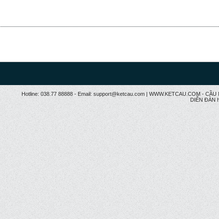
Hotline: 038.77 88888 - Email: support@ketcau.com | WWW.KETCAU.COM - 
DIỄN ĐÀN h