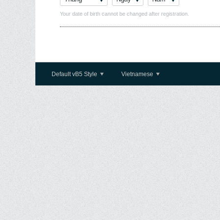
Your date of birth cannot be changed after registration.
Default vB5 Style
Vietnamese