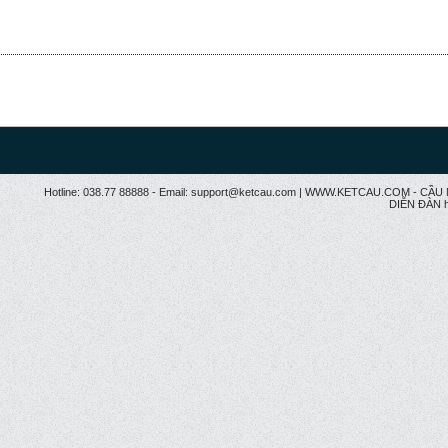
Hotline: 038.77 88888 - Email: support@ketcau.com | WWW.KETCAU.COM - 
DIỄN ĐÀN h