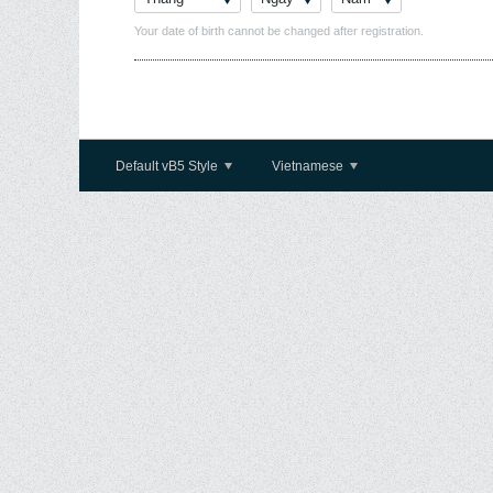
Your date of birth cannot be changed after registration.
Default vB5 Style
Vietnamese