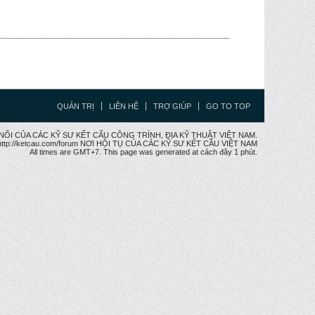
QUẢN TRỊ
LIÊN HỆ
TRỢ GIÚP
GO TO TOP
CẦU NỐI CỦA CÁC KỸ SƯ KẾT CẤU CÔNG TRÌNH, ĐỊA KỸ THUẬT VIỆT NAM.
ttp://ketcau.com/forum NƠI HỘI TỤ CỦA CÁC KỸ SƯ KẾT CÂU VIỆT NAM
All times are GMT+7. This page was generated at cách đây 1 phút.