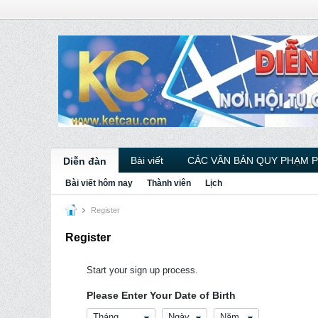
Bài viết
CÁC VĂN BẢN QUY PHẠM 
Diễn đàn
Bài viết hôm nay
Thành viên
Lịch
Register
Register
Start your sign up process.
Please Enter Your Date of Birth
Tháng
Ngày
Năm