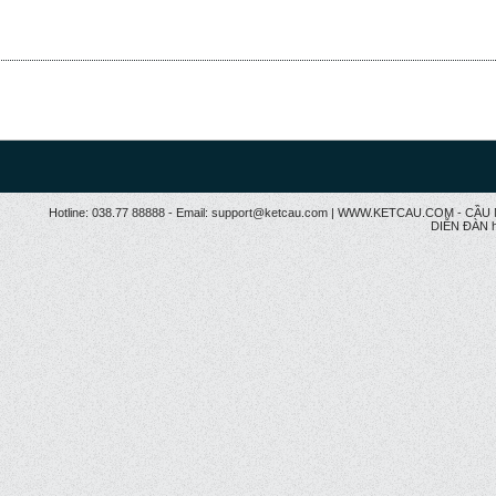
Hotline: 038.77 88888 - Email: support@ketcau.com | WWW.KETCAU.COM - 
DIỄN ĐÀN h