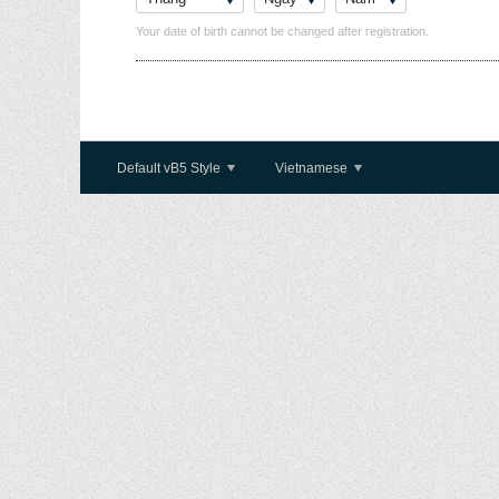
Your date of birth cannot be changed after registration.
Default vB5 Style
Vietnamese