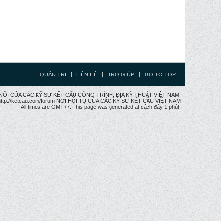
QUẢN TRỊ
LIÊN HỆ
TRỢ GIÚP
GO TO TOP
CẦU NỐI CỦA CÁC KỸ SƯ KẾT CẤU CÔNG TRÌNH, ĐỊA KỸ THUẬT VIỆT NAM.
ttp://ketcau.com/forum NƠI HỘI TỤ CỦA CÁC KỸ SƯ KẾT CÂU VIỆT NAM
All times are GMT+7. This page was generated at cách đây 1 phút.