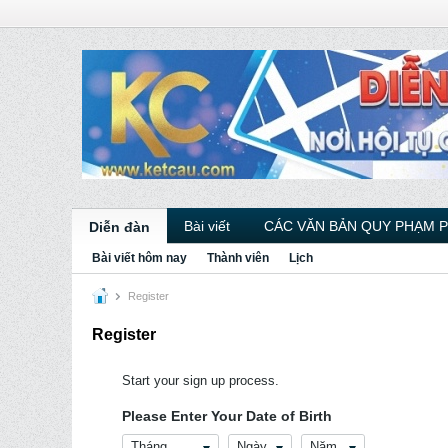
Bài viết
CÁC VĂN BẢN QUY PHẠM 
Diễn đàn
Bài viết hôm nay
Thành viên
Lịch
Register
Register
Start your sign up process.
Please Enter Your Date of Birth
Tháng
Ngày
Năm