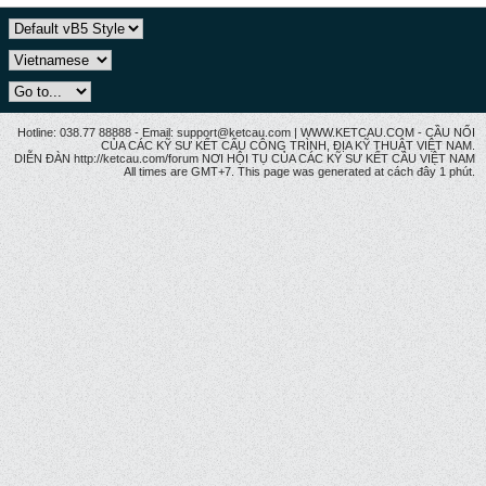
Hotline: 038.77 88888 - Email: support@ketcau.com | WWW.KETCAU.COM - CẦU NỐI
CỦA CÁC KỸ SƯ KẾT CẤU CÔNG TRÌNH, ĐỊA KỸ THUẬT VIỆT NAM.
DIỄN ĐÀN http://ketcau.com/forum NƠI HỘI TỤ CỦA CÁC KỸ SƯ KẾT CÂU VIỆT NAM
All times are GMT+7. This page was generated at cách đây 1 phút.