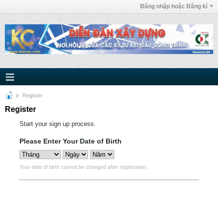
Đăng nhập hoặc Đăng kí
Register
Register
Start your sign up process.
Please Enter Your Date of Birth
Your date of birth cannot be changed after registration.