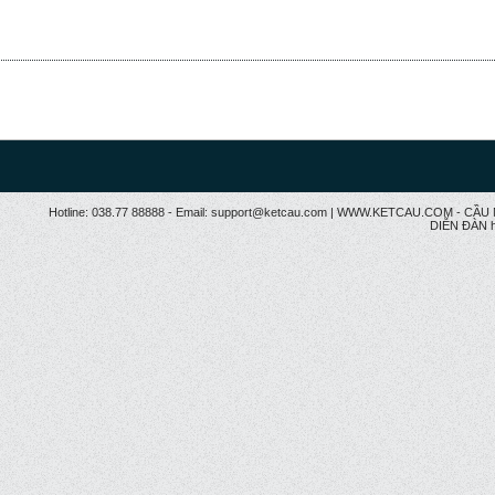
Hotline: 038.77 88888 - Email: support@ketcau.com | WWW.KETCAU.COM - 
DIỄN ĐÀN h