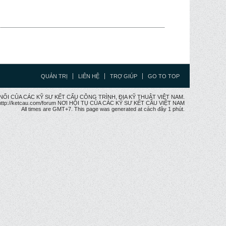
QUẢN TRỊ
LIÊN HỆ
TRỢ GIÚP
GO TO TOP
CẦU NỐI CỦA CÁC KỸ SƯ KẾT CẤU CÔNG TRÌNH, ĐỊA KỸ THUẬT VIỆT NAM.
ttp://ketcau.com/forum NƠI HỘI TỤ CỦA CÁC KỸ SƯ KẾT CÂU VIỆT NAM
All times are GMT+7. This page was generated at cách đây 1 phút.