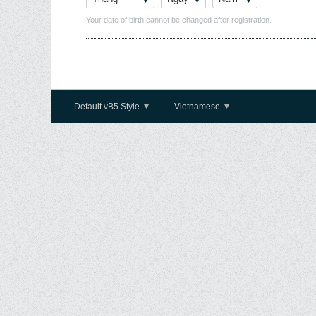
Your date of birth cannot be changed after registration.
Default vB5 Style
Vietnamese