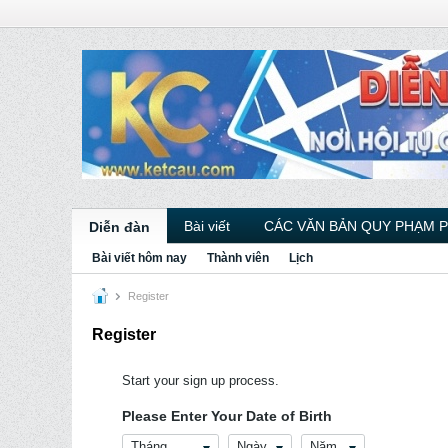
Bài viết
CÁC VĂN BẢN QUY PHẠM 
Diễn đàn
Bài viết hôm nay
Thành viên
Lịch
Register
Register
Start your sign up process.
Please Enter Your Date of Birth
Tháng
Ngày
Năm