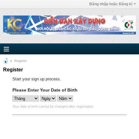
Đăng nhập hoặc Đăng kí
Register
Register
Start your sign up process.
Please Enter Your Date of Birth
Your date of birth cannot be changed after registration.