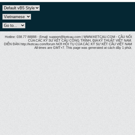
Hotline: 038.77 88888 - Email: support@ketcau.com | WWW.KETCAU.COM - CẦU NỐI
CỦA CÁC KỸ SƯ KẾT CẤU CÔNG TRÌNH, ĐỊA KỸ THUẬT VIỆT NAM.
DIỄN ĐÀN http://ketcau.com/forum NƠI HỘI TỤ CỦA CÁC KỸ SƯ KẾT CÂU VIỆT NAM
All times are GMT+7. This page was generated at cách đây 1 phút.