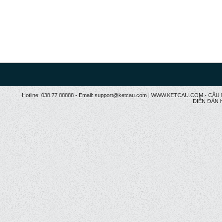
Hotline: 038.77 88888 - Email: support@ketcau.com | WWW.KETCAU.COM - 
DIỄN ĐÀN h