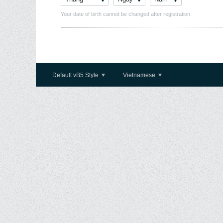
Your date of birth cannot be changed after registration.
Default vB5 Style
Vietnamese