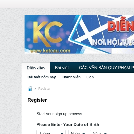
Bài viết
CÁC VĂN BẢN QUY PHẠM 
Diễn đàn
Bài viết hôm nay
Thành viên
Lịch
Register
Register
Start your sign up process.
Please Enter Your Date of Birth
Tháng
Ngày
Năm