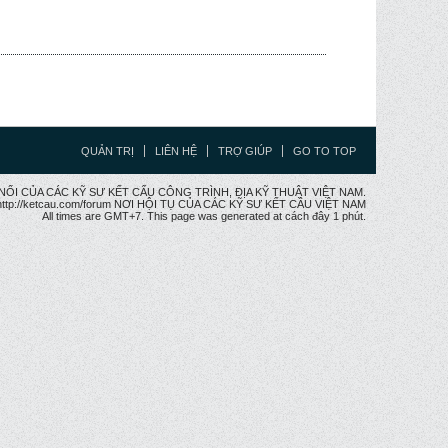
QUẢN TRỊ
LIÊN HỆ
TRỢ GIÚP
GO TO TOP
CẦU NỐI CỦA CÁC KỸ SƯ KẾT CẤU CÔNG TRÌNH, ĐỊA KỸ THUẬT VIỆT NAM.
ttp://ketcau.com/forum NƠI HỘI TỤ CỦA CÁC KỸ SƯ KẾT CÂU VIỆT NAM
All times are GMT+7. This page was generated at cách đây 1 phút.