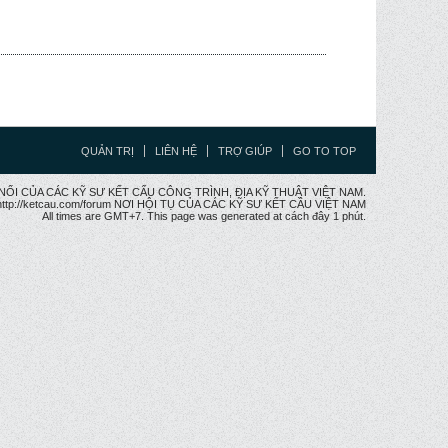
QUẢN TRỊ
LIÊN HỆ
TRỢ GIÚP
GO TO TOP
CẦU NỐI CỦA CÁC KỸ SƯ KẾT CẤU CÔNG TRÌNH, ĐỊA KỸ THUẬT VIỆT NAM.
ttp://ketcau.com/forum NƠI HỘI TỤ CỦA CÁC KỸ SƯ KẾT CÂU VIỆT NAM
All times are GMT+7. This page was generated at cách đây 1 phút.