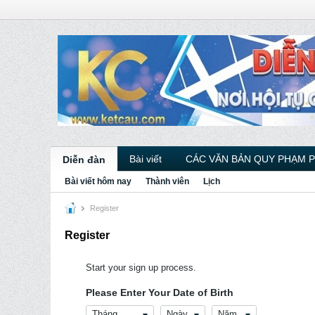
Bài viết
CÁC VĂN BẢN QUY PHẠM 
Diễn đàn
Bài viết hôm nay
Thành viên
Lịch
Register
Register
Start your sign up process.
Please Enter Your Date of Birth
Tháng
Ngày
Năm