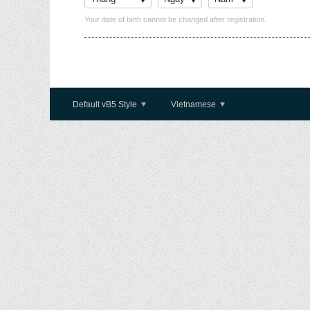
Your date of birth cannot be changed after registration.
Default vB5 Style
Vietnamese