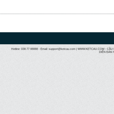
Hotline: 038.77 88888 - Email: support@ketcau.com | WWW.KETCAU.COM - 
DIỄN ĐÀN h