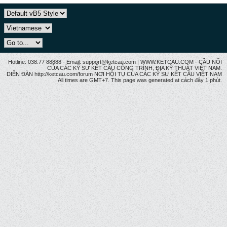
Hotline: 038.77 88888 - Email: support@ketcau.com | WWW.KETCAU.COM - CẦU NỐI
CỦA CÁC KỸ SƯ KẾT CẤU CÔNG TRÌNH, ĐỊA KỸ THUẬT VIỆT NAM.
DIỄN ĐÀN http://ketcau.com/forum NƠI HỘI TỤ CỦA CÁC KỸ SƯ KẾT CÂU VIỆT NAM
All times are GMT+7. This page was generated at cách đây 1 phút.