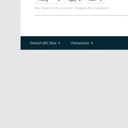
Your date of birth cannot be changed after registration.
Default vB5 Style
Vietnamese