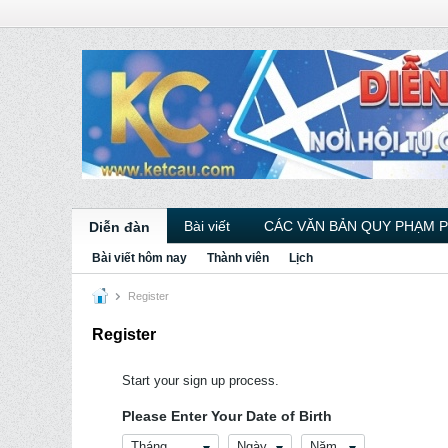
Bài viết
CÁC VĂN BẢN QUY PHẠM 
Diễn đàn
Bài viết hôm nay
Thành viên
Lịch
Register
Register
Start your sign up process.
Please Enter Your Date of Birth
Tháng
Ngày
Năm