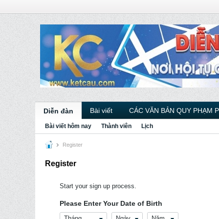
Bài viết
CÁC VĂN BẢN QUY PHẠM 
Diễn đàn
Bài viết hôm nay
Thành viên
Lịch
Register
Register
Start your sign up process.
Please Enter Your Date of Birth
Tháng
Ngày
Năm