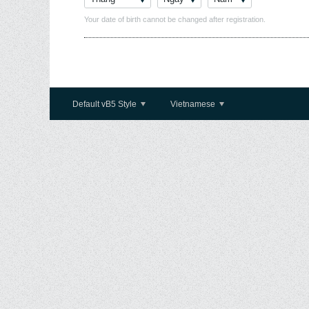
Your date of birth cannot be changed after registration.
Default vB5 Style
Vietnamese