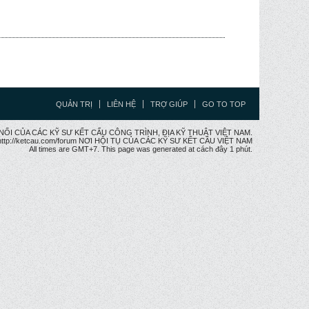
QUẢN TRỊ
LIÊN HỆ
TRỢ GIÚP
GO TO TOP
CẦU NỐI CỦA CÁC KỸ SƯ KẾT CẤU CÔNG TRÌNH, ĐỊA KỸ THUẬT VIỆT NAM.
ttp://ketcau.com/forum NƠI HỘI TỤ CỦA CÁC KỸ SƯ KẾT CÂU VIỆT NAM
All times are GMT+7. This page was generated at cách đây 1 phút.