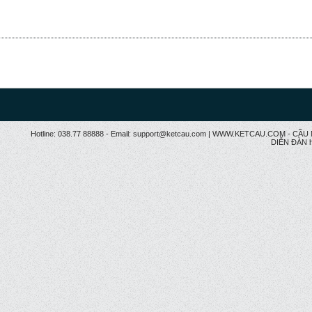
Hotline: 038.77 88888 - Email: support@ketcau.com | WWW.KETCAU.COM - 
DIỄN ĐÀN h