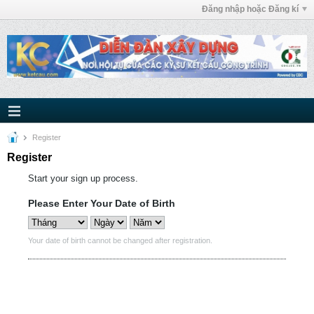
Đăng nhập hoặc Đăng kí
Register
Register
Start your sign up process.
Please Enter Your Date of Birth
Your date of birth cannot be changed after registration.