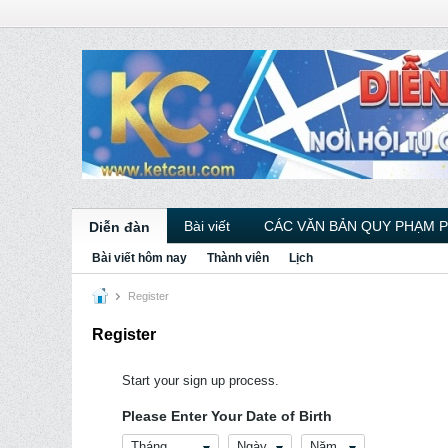
Bài viết
CÁC VĂN BẢN QUY PHẠM 
Diễn đàn
Bài viết hôm nay
Thành viên
Lịch
Register
Register
Start your sign up process.
Please Enter Your Date of Birth
Tháng
Ngày
Năm