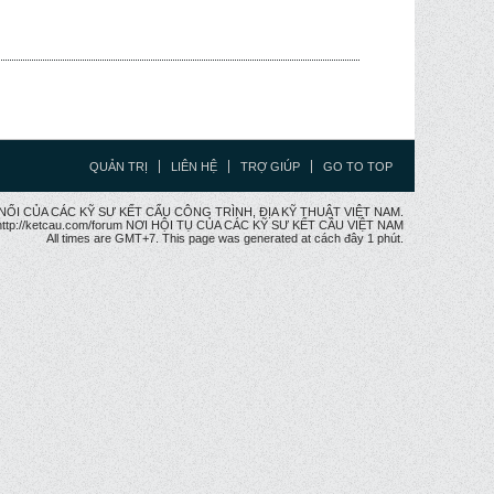
QUẢN TRỊ
LIÊN HỆ
TRỢ GIÚP
GO TO TOP
CẦU NỐI CỦA CÁC KỸ SƯ KẾT CẤU CÔNG TRÌNH, ĐỊA KỸ THUẬT VIỆT NAM.
ttp://ketcau.com/forum NƠI HỘI TỤ CỦA CÁC KỸ SƯ KẾT CÂU VIỆT NAM
All times are GMT+7. This page was generated at cách đây 1 phút.