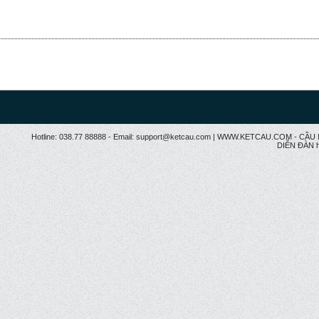
Hotline: 038.77 88888 - Email: support@ketcau.com | WWW.KETCAU.COM - 
DIỄN ĐÀN h