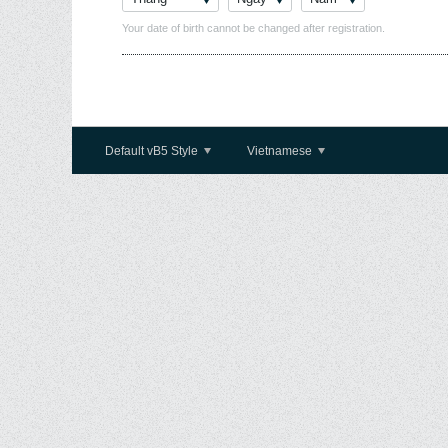
Your date of birth cannot be changed after registration.
Default vB5 Style
Vietnamese