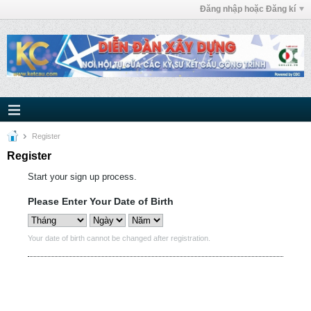
Đăng nhập hoặc Đăng kí
Register
Register
Start your sign up process.
Please Enter Your Date of Birth
Your date of birth cannot be changed after registration.