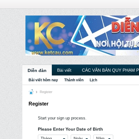
Bài viết
CÁC VĂN BẢN QUY PHẠM 
Diễn đàn
Bài viết hôm nay
Thành viên
Lịch
Register
Register
Start your sign up process.
Please Enter Your Date of Birth
Tháng
Ngày
Năm