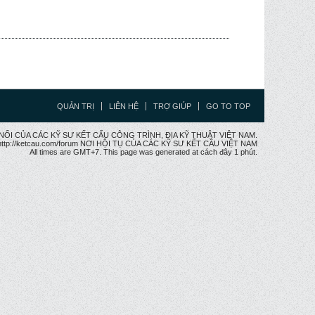
QUẢN TRỊ
LIÊN HỆ
TRỢ GIÚP
GO TO TOP
CẦU NỐI CỦA CÁC KỸ SƯ KẾT CẤU CÔNG TRÌNH, ĐỊA KỸ THUẬT VIỆT NAM.
ttp://ketcau.com/forum NƠI HỘI TỤ CỦA CÁC KỸ SƯ KẾT CÂU VIỆT NAM
All times are GMT+7. This page was generated at cách đây 1 phút.