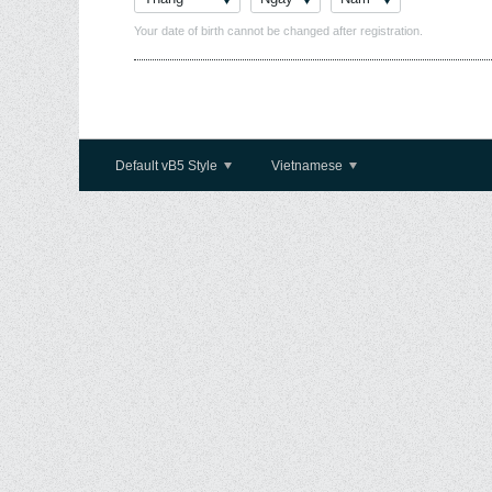
Your date of birth cannot be changed after registration.
Default vB5 Style
Vietnamese