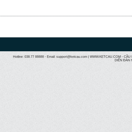
Hotline: 038.77 88888 - Email: support@ketcau.com | WWW.KETCAU.COM - 
DIỄN ĐÀN h